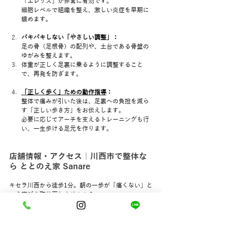
「エレサス」が非常に有効です。
細胞レベルで組織を整え、激しい炎症を早期に
鎮めます。
バキバキしない「やさしい調整」：
足の骨（足根骨）の配列や、土台である骨盤の
ゆがみを整えます。
体重が正しく足裏に乗るように調整すること
で、再発を防ぎます。
「正しく歩く」ための動作指導
：
整体で痛みが引いた後は、足裏への負担を減ら
す「正しい歩き方」をお伝えします。
必要に応じてアーチを支えるトレーニングも行
い、一生歩ける足元を作ります。
店舗情報・アクセス｜川西市で整体な
ら ととのえ家 Sanare
キセラ川西から徒歩1分。朝の一歩が「痛くない」と
いう喜びを取り戻しませんか？
あなたの足の状態を細かく分析し、最適な解決策を
ご提案します。
店名：
 ととのえ家 Sanare（サナーレ）