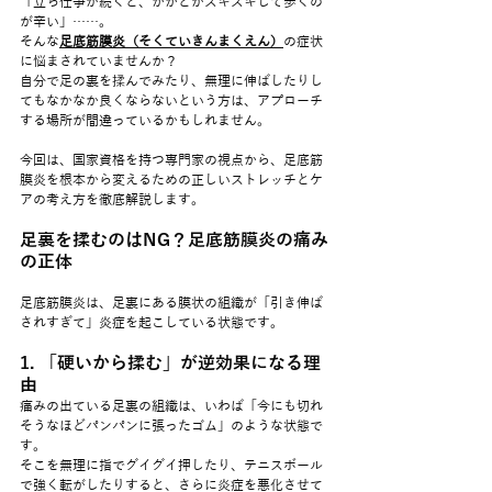
「立ち仕事が続くと、かかとがズキズキして歩くの
が辛い」……。
そんな
足底筋膜炎（そくていきんまくえん）
の症状
に悩まされていませんか？
自分で足の裏を揉んでみたり、無理に伸ばしたりし
てもなかなか良くならないという方は、アプローチ
する場所が間違っているかもしれません。
今回は、国家資格を持つ専門家の視点から、足底筋
膜炎を根本から変えるための正しいストレッチとケ
アの考え方を徹底解説します。
足裏を揉むのはNG？足底筋膜炎の痛み
の正体
足底筋膜炎は、足裏にある膜状の組織が「引き伸ば
されすぎて」炎症を起こしている状態です。
1. 「硬いから揉む」が逆効果になる理
由
痛みの出ている足裏の組織は、いわば「今にも切れ
そうなほどパンパンに張ったゴム」のような状態で
す。
そこを無理に指でグイグイ押したり、テニスボール
で強く転がしたりすると、さらに炎症を悪化させて