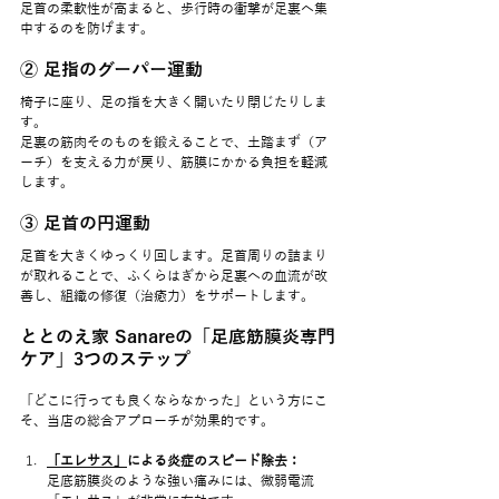
足首の柔軟性が高まると、歩行時の衝撃が足裏へ集
中するのを防げます。
② 足指のグーパー運動
椅子に座り、足の指を大きく開いたり閉じたりしま
す。
足裏の筋肉そのものを鍛えることで、土踏まず（ア
ーチ）を支える力が戻り、筋膜にかかる負担を軽減
します。
③ 足首の円運動
足首を大きくゆっくり回します。足首周りの詰まり
が取れることで、ふくらはぎから足裏への血流が改
善し、組織の修復（治癒力）をサポートします。
ととのえ家 Sanareの「足底筋膜炎専門
ケア」3つのステップ
「どこに行っても良くならなかった」という方にこ
そ、当店の総合アプローチが効果的です。
「エレサス」
による炎症のスピード除去：
足底筋膜炎のような強い痛みには、微弱電流