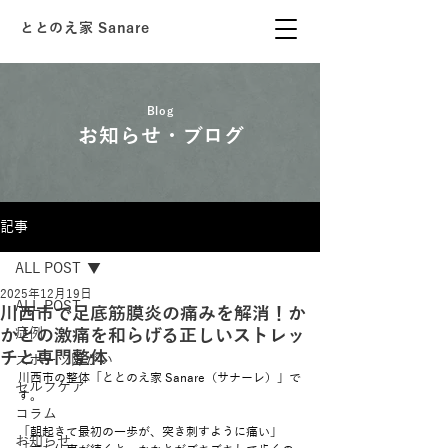
ととのえ家 Sanare
Blog
お知らせ・ブログ
記事
ALL POST
2025年12月19日
ALL POST
川西市で足底筋膜炎の痛みを解消！か
かとの激痛を和らげる正しいストレッ
症例
チと専門整体
スポーツ障がい
川西市の整体「ととのえ家 Sanare（サナーレ）」で
セルフケア
す。
コラム
「朝起きて最初の一歩が、突き刺すように痛い」
お知らせ