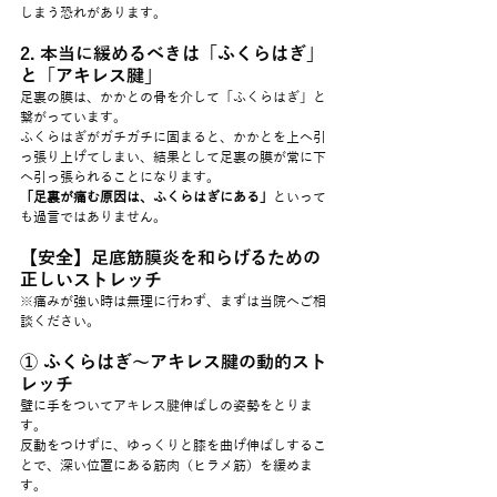
しまう恐れがあります。
2. 本当に緩めるべきは「ふくらはぎ」
と「アキレス腱」
足裏の膜は、かかとの骨を介して「ふくらはぎ」と
繋がっています。
ふくらはぎがガチガチに固まると、かかとを上へ引
っ張り上げてしまい、結果として足裏の膜が常に下
へ引っ張られることになります。
「足裏が痛む原因は、ふくらはぎにある」
といって
も過言ではありません。
【安全】足底筋膜炎を和らげるための
正しいストレッチ
※痛みが強い時は無理に行わず、まずは当院へご相
談ください。
① ふくらはぎ〜アキレス腱の動的スト
レッチ
壁に手をついてアキレス腱伸ばしの姿勢をとりま
す。
反動をつけずに、ゆっくりと膝を曲げ伸ばしするこ
とで、深い位置にある筋肉（ヒラメ筋）を緩めま
す。