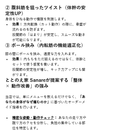
② 腹斜筋を狙ったツイスト（体幹の安
定性UP）
身体をひねる動作で横腹を刺激します。
効果：
 方向転換（カット動作）の際に、骨盤が
流れるのを防ぎます。
股関節の「はまり」が安定し、スムーズな動き
が可能になります。
③ ボール挟み（内転筋の機能適正化）
膝の間にボールを挟み、適度な力を入れます。
効果：
 内ももをただ鍛えるのではなく、体幹と
セットで使う感覚を養います。
股関節の安定性が増し、キック力アップにも繋
がります。
ととのえ家 Sanareが提案する「整体 
× 動作改善」の強み
当店では、単にメニューを教えるだけでなく、
「あ
なたの身体がなぜ痛むのか」
に基づいたオーダーメ
イド指導を行います。
精密な姿勢・動作チェック
：
 あなたの走り方や
蹴り方のクセを分析し、負担の集中している部
位を特定します。