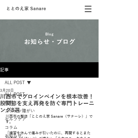
ととのえ家 Sanare
Blog
お知らせ・ブログ
記事
ALL POST
3月20日
ALL POST
川西市でグロインペインを根本改善！
股関節を支え再発を防ぐ専門トレーニ
症例
ング3選
スポーツ障がい
川西市の整体「ととのえ家 Sanare（サナーレ）」で
セルフケア
す。
コラム
「練習を休んで痛みが引いたのに、再開するとまた
お知らせ