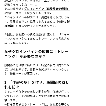
鼠径部（そけいぶ）が痛む」「全力でキックするの
が怖くなってきた」……。
そんな繰り返す
グロインペイン（鼠径部痛症候群）
に悩むアスリートは少なくありません。
グロインペインの解消には、炎症を抑えるだけでな
く、股関節を正しい位置で支えるための
「体幹と脚
の連動」
を身につけることが不可欠です。
今回は、股関節への負担を劇的に減らし、パフォー
マンスを向上させるためのトレーニングの考え方を
詳しく解説します。
なぜグロインペインの改善に「トレー
ニング」が必要なのか？
股関節の付け根が痛むのは、特定の筋肉（内ももな
ど）が頑張りすぎ、体幹やお尻がサボっているとい
う「機能不全」が原因です。
1. 「体幹の壁」を作り、股関節のねじ
れを防ぐ
サッカーや陸上での激しい動きの際、体幹がグラつ
いていると、その衝撃はすべて股関節の付け根に直
撃します。
体幹を安定させるトレーニングは、股関節を守るた