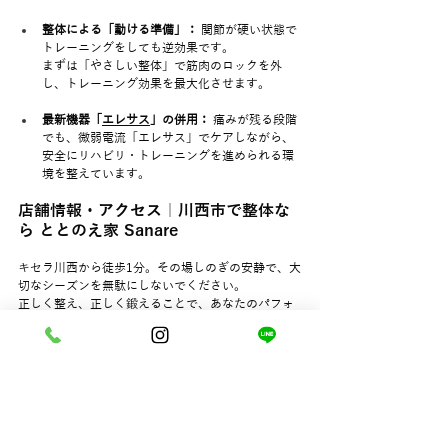
整体による「動ける準備」：
 関節が硬い状態で
トレーニングをしても逆効果です。
まずは「やさしい整体」で筋肉のロックを外
し、トレーニング効果を最大化させます。
最新機器「
エレサス
」の併用：
 痛みが残る段階
でも、微弱電流「エレサス」でケアしながら、
安全にリハビリ・トレーニングを進められる環
境を整えています。
店舗情報・アクセス｜川西市で整体な
ら ととのえ家 Sanare
キセラ川西から徒歩1分。その場しのぎの安静で、大
切なシーズンを無駄にしないでください。
正しく整え、正しく鍛えることで、あなたのパフォ
ーマンスは必ず進化します。
店名：
 ととのえ家 Sanare（サナーレ）
住所：
 兵庫県川西市美園町4－10 マンション
Mirai 101
アクセス：
 キセラ川西より徒歩1分 / 川西能勢
口駅より徒歩10分
【アスリート向け無料相談・初回予約はこちら】