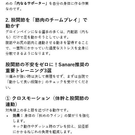
めの
「内なるサポーター」
を自分の身体に作る作業
なのです。
2. 股関節を「筋肉のチームプレイ」で
動かす
グロインペインになる選手の多くは、内転筋（内も
も）だけで足を動かそうとしています。
腹筋やお尻の筋肉と連動させる動きを習得すること
で、一箇所にかかっていた過度なストレスを全身に
分散できるようになります。
股関節の不安をゼロに！Sanare推奨の
重要トレーニング3選
※痛みが強い時は決して無理をせず、まずは当院で
「動かして良い段階か」のチェックを受けてくださ
い。
① クロスモーション（体幹と股関節の
連動）
対角線上の手と膝を近づける動作です。
効果：
 身体の「斜めのライン」の繋がりを強化
します。
キック動作やダッシュ時のブレを抑え、鼠径部
にかかるねじれの負荷を軽減します。