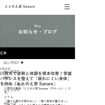
ととのえ家 Sanare
Blog
お知らせ・ブログ
記事
ALL POST
2月22日
ALL POST
川西市で姿勢と体調を根本改善！骨盤
バランスを整えて「疲れにくい身体」
症例
を作る「ととのえ家 Sanare」
スポーツ障がい
川西市の整体「ととのえ家 Sanare（サナーレ）」で
セルフケア
す。
コラム
「寝ても疲れが取れない」「常に身体が重だるい」
お知らせ