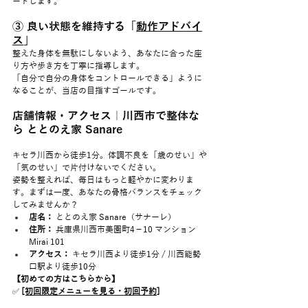
ートします。
③ 良い状態を維持する「
動作アドバイ
ス
」
整えた身体を無駄にしないよう、あなたに合った座
り方や歩き方を丁寧に指導します。
「自分で自分の身体をコントロールできる」ように
なることが、当店の目指すゴールです。
店舗情報・アクセス｜川西市で整体な
ら ととのえ家 Sanare
キセラ川西から徒歩1分。体調不良を「歳のせい」や
「気のせい」で片付けないでください。
姿勢を整えれば、毎日はもっと軽やかに変わりま
す。まずは一度、あなたの骨格バランスをチェック
してみませんか？
店名：
 ととのえ家 Sanare（サナーレ）
住所：
 兵庫県川西市美園町4－10 マンション
Mirai 101
アクセス：
 キセラ川西より徒歩1分 / 川西能勢
口駅より徒歩10分
【初めての方はこちらから】
✅ 
[初回限定メニューを見る・初回予約
]