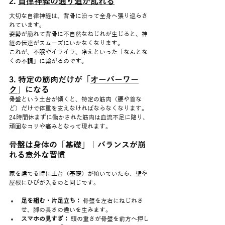
2. 
自律神経の通り道が乱れる
大切な自律神経は、背骨に沿って全身へ張り巡らさ
れています。
姿勢が崩れて背骨に不自然なねじれが生じると、神
経の伝達がスムーズにいかなくなります。
これが、不眠やイライラ、冷えといった「なんとな
くの不調」に繋がるのです。
3. 特定の筋肉だけが「
オーバーワー
ク
」になる
骨盤という土台が傾くと、特定の筋肉（腰や首な
ど）だけで体重を支えなければならなくなります。
24時間休まずに働かされた筋肉は血流不足に陥り、
頑固なコリや痛みとなって現れます。
骨盤は身体の「基礎」｜バランスが崩
れる意外な習慣
家を建てる時に土台（基礎）が傾いていたら、壁や
屋根にひびが入るのと同じです。
足を組む・片足立ち：
 骨盤を左右にねじれさ
せ、脚の長さの違いを生みます。
スマホの見すぎ：
 頭の重さが骨盤を前方へ押し