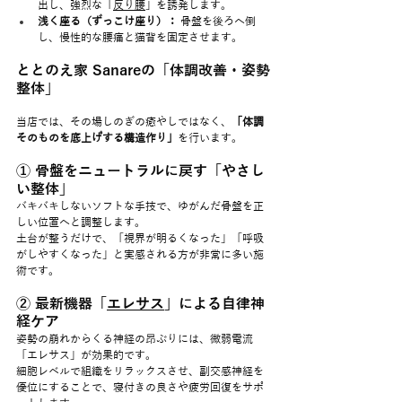
出し、強烈な「
反り腰
」を誘発します。
浅く座る（ずっこけ座り）：
 骨盤を後ろへ倒
し、慢性的な腰痛と猫背を固定させます。
ととのえ家 Sanareの「体調改善・姿勢
整体」
当店では、その場しのぎの癒やしではなく、
「体調
そのものを底上げする構造作り」
を行います。
① 骨盤をニュートラルに戻す「やさし
い整体」
バキバキしないソフトな手技で、ゆがんだ骨盤を正
しい位置へと調整します。
土台が整うだけで、「視界が明るくなった」「呼吸
がしやすくなった」と実感される方が非常に多い施
術です。
② 最新機器「
エレサス
」による自律神
経ケア
姿勢の崩れからくる神経の昂ぶりには、微弱電流
「エレサス」が効果的です。
細胞レベルで組織をリラックスさせ、副交感神経を
優位にすることで、寝付きの良さや疲労回復をサポ