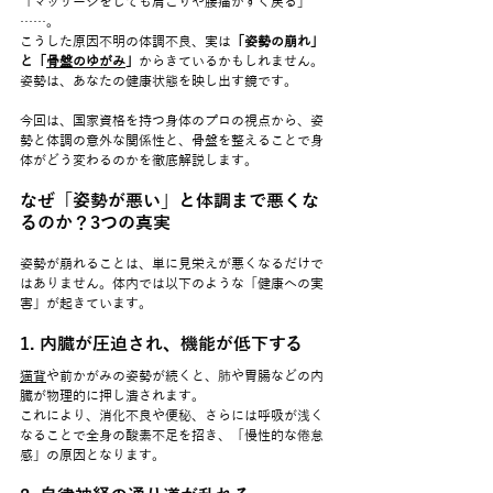
「マッサージをしても肩こりや腰痛がすぐ戻る」
……。
こうした原因不明の体調不良、実は
「姿勢の崩れ」
と「
骨盤のゆがみ
」
からきているかもしれません。
姿勢は、あなたの健康状態を映し出す鏡です。
今回は、国家資格を持つ身体のプロの視点から、姿
勢と体調の意外な関係性と、骨盤を整えることで身
体がどう変わるのかを徹底解説します。
なぜ「姿勢が悪い」と体調まで悪くな
るのか？3つの真実
姿勢が崩れることは、単に見栄えが悪くなるだけで
はありません。体内では以下のような「健康への実
害」が起きています。
1. 内臓が圧迫され、機能が低下する
猫背
や前かがみの姿勢が続くと、肺や胃腸などの内
臓が物理的に押し潰されます。
これにより、消化不良や便秘、さらには呼吸が浅く
なることで全身の酸素不足を招き、「慢性的な倦怠
感」の原因となります。