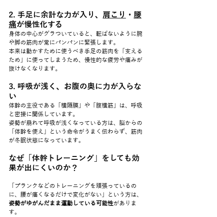
2. 手足に余計な力が入り、
肩こり
・
腰
痛
が慢性化する
身体の中心がグラついていると、転ばないように腕
や脚の筋肉が常にパンパンに緊張します。
本来は動かすために使うべき手足の筋肉を「支える
ため」に使ってしまうため、慢性的な疲労や痛みが
抜けなくなります。
3. 呼吸が浅く、お腹の奥に力が入らな
い
体幹の主役である「横隔膜」や「腹横筋」は、呼吸
と密接に関係しています。
姿勢が崩れて呼吸が浅くなっている方は、脳からの
「体幹を使え」という命令がうまく伝わらず、筋肉
が冬眠状態になっています。
なぜ「体幹トレーニング」をしても効
果が出にくいのか？
「プランクなどのトレーニングを頑張っているの
に、腰が痛くなるだけで変化がない」という方は、
姿勢がゆがんだまま運動している可能性
がありま
す。