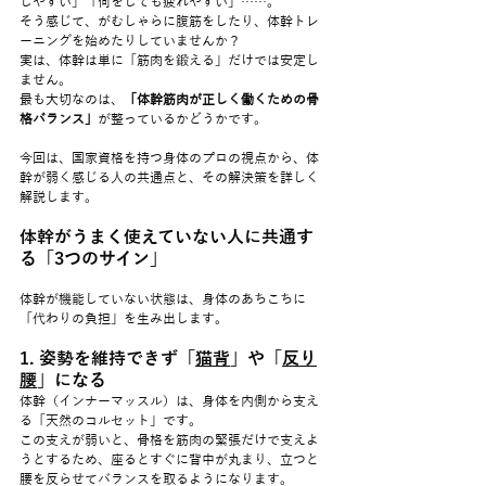
しやすい」「何をしても疲れやすい」……。
そう感じて、がむしゃらに腹筋をしたり、体幹トレ
ーニングを始めたりしていませんか？
実は、体幹は単に「筋肉を鍛える」だけでは安定し
ません。
最も大切なのは、
「体幹筋肉が正しく働くための骨
格バランス」
が整っているかどうかです。
今回は、国家資格を持つ身体のプロの視点から、体
幹が弱く感じる人の共通点と、その解決策を詳しく
解説します。
体幹がうまく使えていない人に共通す
る「3つのサイン」
体幹が機能していない状態は、身体のあちこちに
「代わりの負担」を生み出します。
1. 姿勢を維持できず「
猫背
」や「
反り
腰
」になる
体幹（インナーマッスル）は、身体を内側から支え
る「天然のコルセット」です。
この支えが弱いと、骨格を筋肉の緊張だけで支えよ
うとするため、座るとすぐに背中が丸まり、立つと
腰を反らせてバランスを取るようになります。