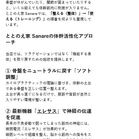
骨盤がゆがんでいたり、関節が固まっていたりする
と、いくら鍛えても体幹筋肉に刺激が入りません。
ととのえ家 Sanareでは、
「整える（整体）」→「使
える（トレーニング）」
の順番を何よりも重視して
います。
ととのえ家 Sanareの体幹活性化アプロ
ーチ
当店では、リラクゼーションではなく「機能する身
体」を取り戻すための施術を提供します。
① 骨盤をニュートラルに戻す「ソフト
調整」
カイロプラクティックの理論に基づき、体幹の土台
である骨盤を正しい位置へ整えます。
土台が真っ直ぐになるだけで、腹筋や背筋が自然と
入りやすい環境が整います。
② 最新機器「
エレサス
」で神経の伝達
を促進
長年の不良姿勢で眠ってしまった筋肉の神経には、
微弱電流「エレサス」が効果的です。
細胞レベルで組織を整え、脳から筋肉への指令をス