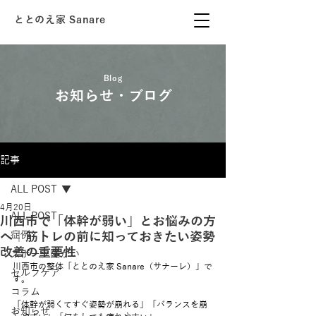
ととのえ家 Sanare
Blog
お知らせ・ブログ
記事
ALL POST
4月20日
ALL POST
川西市で「体幹が弱い」とお悩みの方
へ｜筋トレの前に知っておきたい姿勢
症例
改善の重要性
スポーツ障がい
川西市の整体「ととのえ家 Sanare（サナーレ）」で
セルフケア
す。
コラム
「体幹が弱くてすぐ姿勢が崩れる」「バランスを崩
お知らせ