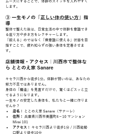
ムーズにすることで、体幹のスイッチを入れやすく
します。
③ 一生モノの「
正しい体の使い方
」指
導
整体で整えた後は、日常生活の中で体幹を意識でき
る座り方や歩き方をレクチャーします。
「鍛える」のではなく「無意識に使える」状態を目
指すことで、疲れ知らずの強い身体を定着させま
す。
店舗情報・アクセス｜川西市で整体な
ら ととのえ家 Sanare
キセラ川西から徒歩1分。体幹が弱いのは、あなたの
努力不足ではありません。
身体の「構造」を見直すだけで、驚くほどスッと立
てるようになります。
一生モノの安定した身体を、私たちと一緒に作りま
せんか？
店名：
 ととのえ家 Sanare（サナーレ）
住所：
 兵庫県川西市美園町4－10 マンション
Mirai 101
アクセス：
 キセラ川西より徒歩1分 / 川西能勢
口駅より徒歩10分