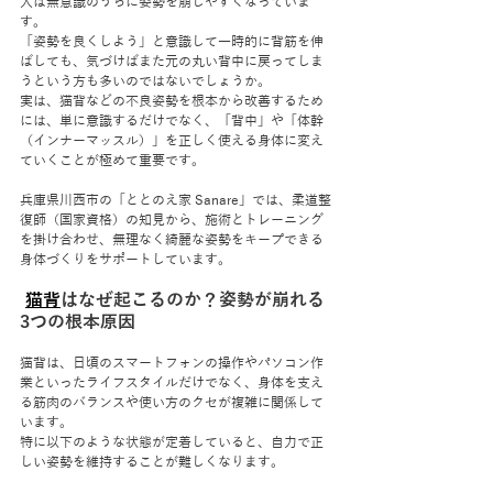
人は無意識のうちに姿勢を崩しやすくなっていま
す。
「姿勢を良くしよう」と意識して一時的に背筋を伸
ばしても、気づけばまた元の丸い背中に戻ってしま
うという方も多いのではないでしょうか。
実は、猫背などの不良姿勢を根本から改善するため
には、単に意識するだけでなく、「背中」や「体幹
（インナーマッスル）」を正しく使える身体に変え
ていくことが極めて重要です。
兵庫県川西市の「ととのえ家 Sanare」では、柔道整
復師（国家資格）の知見から、施術とトレーニング
を掛け合わせ、無理なく綺麗な姿勢をキープできる
身体づくりをサポートしています。
猫背
はなぜ起こるのか？姿勢が崩れる
3つの根本原因
猫背は、日頃のスマートフォンの操作やパソコン作
業といったライフスタイルだけでなく、身体を支え
る筋肉のバランスや使い方のクセが複雑に関係して
います。
特に以下のような状態が定着していると、自力で正
しい姿勢を維持することが難しくなります。