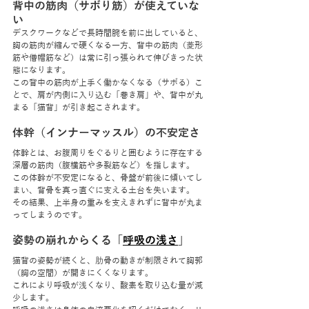
背中の筋肉（サボり筋）が使えていな
い
デスクワークなどで長時間腕を前に出していると、
胸の筋肉が縮んで硬くなる一方、背中の筋肉（菱形
筋や僧帽筋など）は常に引っ張られて伸びきった状
態になります。
この背中の筋肉が上手く働かなくなる（サボる）こ
とで、肩が内側に入り込む「巻き肩」や、背中が丸
まる「猫背」が引き起こされます。
体幹（インナーマッスル）の不安定さ
体幹とは、お腹周りをぐるりと囲むように存在する
深層の筋肉（腹横筋や多裂筋など）を指します。
この体幹が不安定になると、骨盤が前後に傾いてし
まい、背骨を真っ直ぐに支える土台を失います。
その結果、上半身の重みを支えきれずに背中が丸ま
ってしまうのです。
姿勢の崩れからくる「
呼吸の浅さ
」
猫背の姿勢が続くと、肋骨の動きが制限されて胸郭
（胸の空間）が開きにくくなります。
これにより呼吸が浅くなり、酸素を取り込む量が減
少します。