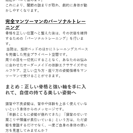
細胞レベルで緩めます。
これにより、関節の詰まりが取れ、劇的に身体が動
かしやすくなります。
完全マンツーマンのパーソナルトレー
ニング
骨格を正しい位置へと整えた後は、その状態を維持
するための「パーソナルトレーニング」を行いま
す。
 当院は、施術ベッドのほかにトレーニングスペース
を完備した完全プライベート空間です。
周りの目を一切気にすることなく、あなたのお悩み
に合わせたオーダーメイドの体幹エクササイズやセ
ルフケア、正しい立ち方・座り方の姿勢指導をマン
ツーマンで受けることができます。
まとめ：正しい骨格と強い軸を手に入
れて、自信の持てる美しい姿勢へ
猫背や不良姿勢は、背中や体幹を上手く使えていな
いという身体からのメッセージです。
「年齢とともに姿勢が崩れてきた」「猫背のせいで
肩こりや頭痛が長引いている」という方は、ただ姿
勢を意識するだけでなく、一度ご自身の身体の使い
方を見直してみませんか？