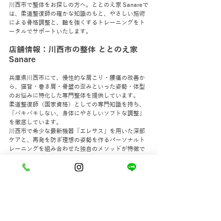
川西市で整体をお探しの方へ。ととのえ家 Sanareで
は、柔道整復師の確かな知識のもと、やさしい施術
による骨格調整と、軸を強くするトレーニングをト
ータルでサポートいたします。
店舗情報：川西市の整体 ととのえ家 
Sanare
兵庫県川西市にて、慢性的な肩こり・腰痛の改善か
ら、猫背・巻き肩・骨盤の歪みといった姿勢・体型
のお悩みに特化した専門整体を提供しています。
柔道整復師（国家資格）としての専門知識を持ち、
「バキバキしない、身体にやさしいソフトな調整」
を徹底しています。
川西市で希少な最新機器「エレサス」を用いた深部
ケアと、再発を防ぎ理想の姿勢を作るパーソナルト
レーニングを組み合わせた独自のメソッドが特徴で
す。
完全予約制のマンツーマン空間ですので、小さなお
子様連れの親御様もベビーカーのまま周囲を気にせ
ず安心してご利用いただけます。
キセラ川西より徒歩1分。あなたが本来持っている、
健康的で美しい身体のバランスをここから取り戻し
ましょう。