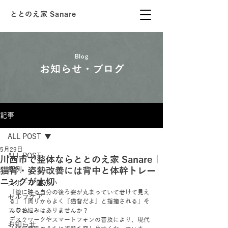
ととのえ家 Sanare
Blog
お知らせ・ブログ
記事
ALL POST
5月29日
ALL POST
川西市で整体ならととのえ家 Sanare｜
猫背・姿勢改善には背中と体幹トレー
症例
ニングが大切
スポーツ障がい
「鏡に映る自分の後ろ姿が丸まっていて老けて見え
セルフケア
る」「周りからよく『猫背だよ』と指摘される」そ
コラム
んなお悩みはありませんか？
デスクワークやスマートフォンの普及により、現代
お知らせ