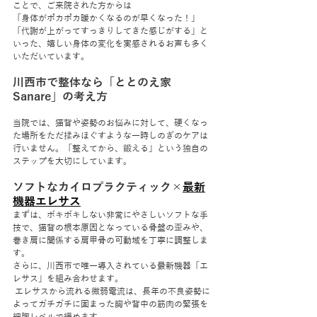
ことで、ご来院された方からは
「身体がポカポカ暖かくなるのが早くなった！」
「代謝が上がってすっきりしてきた感じがする」と
いった、嬉しい身体の変化を実感されるお声も多く
いただいています。
川西市で整体なら「ととのえ家 
Sanare」の考え方
当院では、猫背や姿勢のお悩みに対して、硬くなっ
た場所をただ揉みほぐすような一時しのぎのケアは
行いません。「整えてから、鍛える」という独自の
ステップを大切にしています。
ソフトなカイロプラクティック×
最新
機器エレサス
まずは、ボキボキしない非常にやさしいソフトな手
技で、猫背の根本原因となっている骨盤の歪みや、
巻き肩に関係する肩甲骨の可動域を丁寧に調整しま
す。
さらに、川西市で唯一導入されている最新機器「エ
レサス」を組み合わせます。
 エレサスから流れる微弱電流は、長年の不良姿勢に
よってガチガチに固まった胸や背中の筋肉の緊張を