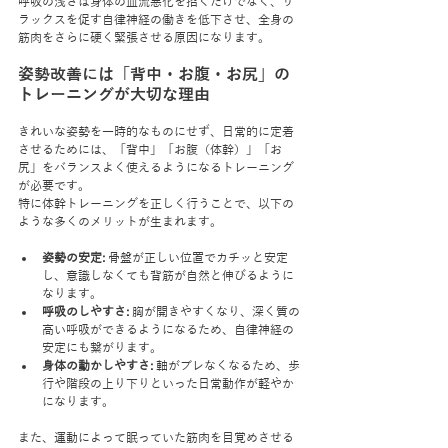
呼吸の浅さは身体の血流悪化を招くだけでなく、リ
ラックスを促す自律神経の働きを低下させ、全身の
筋肉をさらに硬く緊張させる原因になります。
姿勢改善には「背中・お腹・お尻」の
トレーニングが大切な理由
きれいな姿勢を一時的なものにせず、日常的に定着
させるためには、「背中」「お腹（体幹）」「お
尻」をバランスよく使えるようになるトレーニング
が必要です。
特に体幹トレーニングを正しく行うことで、以下の
ような多くのメリットが生まれます。
姿勢の安定:
 骨盤が正しい位置でカチッと安定
し、意識しなくても背筋が自然と伸びるように
なります。
呼吸のしやすさ:
 胸が開きやすくなり、深く質の
高い呼吸ができるようになるため、自律神経の
安定にも繋がります。
身体の動かしやすさ:
 軸がブレなくなるため、歩
行や階段の上り下りといった日常動作が軽やか
になります。
また、運動によって眠っていた筋肉を目覚めさせる