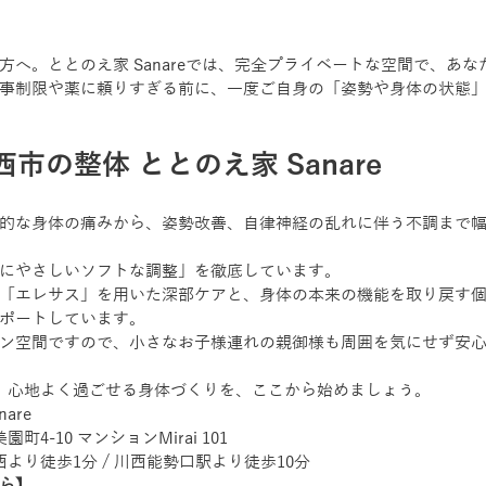
方へ。ととのえ家 Sanareでは、完全プライベートな空間で、あ
事制限や薬に頼りすぎる前に、一度ご自身の「姿勢や身体の状態
市の整体 ととのえ家 Sanare
的な身体の痛みから、姿勢改善、自律神経の乱れに伴う不調まで
にやさしいソフトな調整」を徹底しています。
「エレサス」を用いた深部ケアと、身体の本来の機能を取り戻す
ポートしています。
ン空間ですので、小さなお子様連れの親御様も周囲を気にせず安
。心地よく過ごせる身体づくりを、ここから始めましょう。
are
町4-10 マンションMirai 101
西より徒歩1分 / 川西能勢口駅より徒歩10分