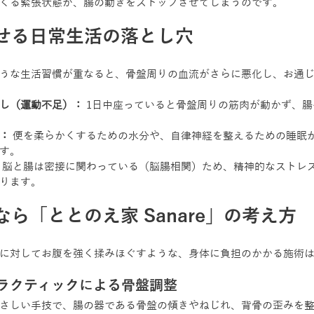
くる緊張状態が、腸の動きをストップさせてしまうのです。
せる日常生活の落とし穴
うな生活習慣が重なると、骨盤周りの血流がさらに悪化し、お通
し（運動不足）：
 1日中座っていると骨盤周りの筋肉が動かず、
：
 便を柔らかくするための水分や、自律神経を整えるための睡眠
す。
 脳と腸は密接に関わっている（脳腸相関）ため、精神的なストレ
ります。
ら「ととのえ家 Sanare」の考え方
に対してお腹を強く揉みほぐすような、身体に負担のかかる施術
ラクティックによる骨盤調整
さしい手技で、腸の器である骨盤の傾きやねじれ、背骨の歪みを