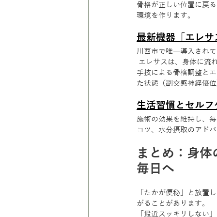
骨格が正しい位置に戻る
環境を作ります。
最新機器「エレサ
川西市で唯一導入されて
 エレサスは、身体に流
手技による骨格調整とエ
た状態（副交感神経優位
生活習慣とセルフ
施術の効果を維持し、毎
コツ、水分摂取のアドバ
まとめ：身体
毎日へ
「たかが便秘」と放置し
がることがあります。
「最近スッキリしない」