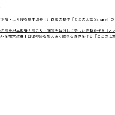
い
巻き肩・反り腰を根本改善！川西市の整体「ととのえ家 Sanare」
巻き肩を根本改善！肩こり・猫背を解消して美しい姿勢を作る「ととのえ
症を根本改善！自律神経を整え深く眠れる身体を作る「ととのえ家 S