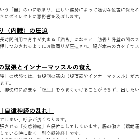
いう「器」の中に収まり、正しい姿勢によって適切な位置に保た
きにダイレクトに悪影響を及ぼします。
り（内臓）の圧迫
長時間利用で背中が丸まる「猫背」になると、肋骨と骨盤の間の
押しつぶされるようにお腹周りが圧迫され、腸が本来のカタチで
の緊張とインナーマッスルの衰え
腰」の状態では、お腹側の筋肉（腹直筋やインナーマッスル）が
ます。
、排便時に必要な「腹圧」をうまくかけることができず、出した
「自律神経の乱れ」
てしまい、呼吸が浅くなります。
張させる「交感神経」を優位にしてしまいます。腸の働き（蠕動
している時に働く「副交感神経」です。