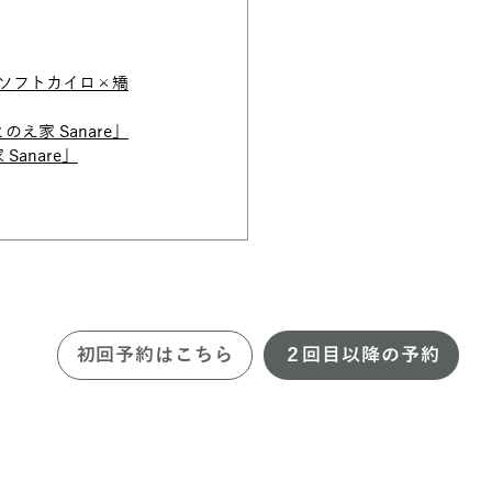
のソフトカイロ×矯
家 Sanare」
anare」
初回予約はこちら
２回目以降の予約