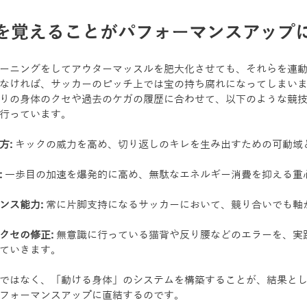
を覚えることがパフォーマンスアップ
ーニングをしてアウターマッスルを肥大化させても、それらを連
なければ、サッカーのピッチ上では宝の持ち腐れになってしまい
りの身体のクセや過去のケガの履歴に合わせて、以下のような競
行っています。
方:
 キックの威力を高め、切り返しのキレを生み出すための可動域
:
 一歩目の加速を爆発的に高め、無駄なエネルギー消費を抑える重
ンス能力:
 常に片脚支持になるサッカーにおいて、競り合いでも軸
クセの修正:
 無意識に行っている猫背や反り腰などのエラーを、実
ていきます。
ではなく、「動ける身体」のシステムを構築することが、結果と
フォーマンスアップに直結するのです。