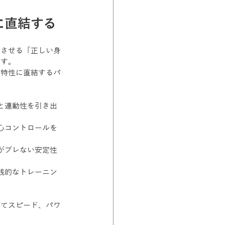
に直結する
動させる「正しい身
ます。
技特性に直結するパ
と連動性を引き出
心コントロールを
がブレない安定性
践的なトレーニン
してスピード、パワ