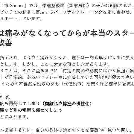
え家 Sanare」では、柔道整復師（国家資格）の確かな知識のも
ピッチでの動きに直結する
パーソナルトレーニング
を掛け合わせ
サポートしています。
は痛みがなくなってからが本当のスタ
改善
指示され、ようやく痛みが引くと、選手は一刻も早くピッチに戻
とします。しかし、ここに大きな落とし穴があります。
うことは、そこに至るまでに「特定の関節や筋肉にばかり負担が
」が日常的、あるいはプレー中に定着していた可能性が極めて高
ばうための不自然な動きのクセ（代償動作）を驚くほど簡単に記憶
れば、
度も再発してしまう（
肉離れ
や
捻挫
の慢性化）
腰など別の場所を痛めてしまう
とになります。
へ復帰する前に、自分の身体の動きのクセを客観的に見つめ直し