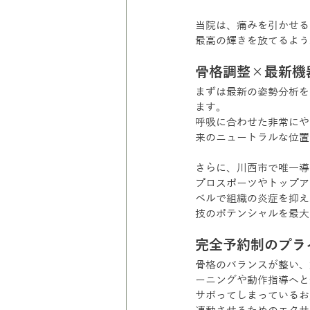
当院は、痛みを引かせる
最高の輝きを放てるよう
骨格調整×最新機
まずは最新の姿勢分析を
ます。
呼吸に合わせた非常にや
来のニュートラルな位置
さらに、川西市で唯一導
プロスポーツやトップア
ベルで組織の炎症を抑え
技のポテンシャルを最大
完全予約制のプラ
骨格のバランスが整い、
ーニングや動作指導へと
サボってしまっているお