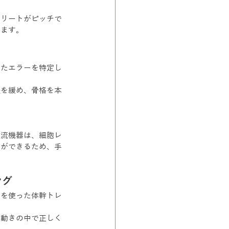
スリートがピッチで
います。
ったエラーを特定し
張を緩め、骨格を本
電流機器は、細胞レ
とができるため、手
ング
スを使った体幹トレ
の動きの中で正しく