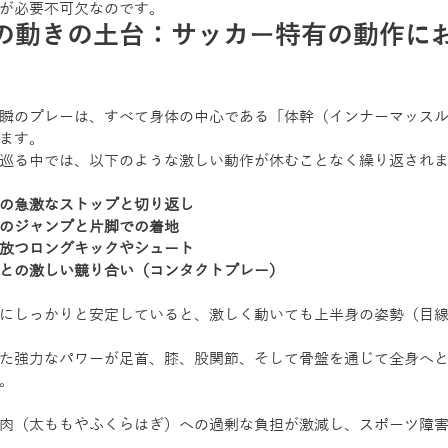
が必要不可欠なのです。
の動きの土台：サッカー特有の動作に
瞬のプレーは、すべて身体の中心である「体幹（インナーマッス
ます。
巡る中では、以下のような激しい動作が休むことなく繰り返され
の急激なストップと切り返し
のジャンプと片脚での着地
放つロングキックやシュート
との激しい競り合い（コンタクトプレー）
にしっかりと安定していると、激しく動いても上半身の姿勢（目
た強力なパワーが足首、膝、股関節、そして骨盤を通じて全身へ
。
肉（太ももやふくらはぎ）への過剰な負担が激減し、スポーツ障