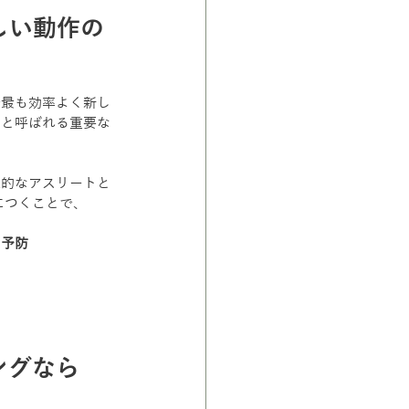
しい動作の
で最も効率よく新し
ジと呼ばれる重要な
来的なアスリートと
につくことで、
な予防
ングなら