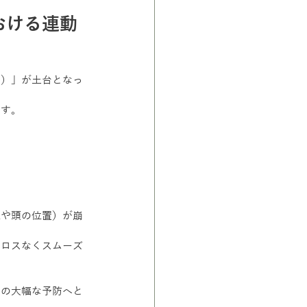
おける連動
ル）」が土台となっ
ます。
線や頭の位置）が崩
とロスなくスムーズ
害の大幅な予防へと