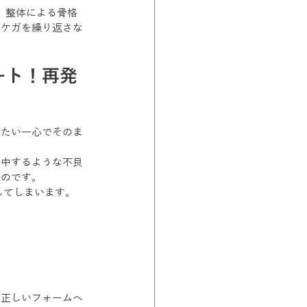
と、整体による骨格
、ケガを繰り返さな
ート！再発
りたい一心でそのま
集中するような不良
いのです。
してしまいます。
、正しいフォームへ