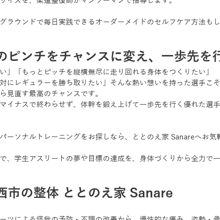
サイズを、柔道整復師がマンツーマンで指導します。
グラウンドで毎日実践できるオーダーメイドのセルフケア方法も
のピンチをチャンスに変え、一歩先を
い」「もっとピッチを縦横無尽に走り回れる身体をつくりたい」
対にレギュラーを勝ち取りたい」そんな熱い想いを持った選手こ
ら見直す最高のチャンスです。
マイナスで終わらせず、体幹を鍛え上げて一歩先を行く優れた選
パーソナルトレーニングをお探しなら、ととのえ家 Sanareへお
で、学生アスリートの夢や目標の達成を、身体づくりから全力で
市の整体 ととのえ家 Sanare
ーツによる怪我の予防・不調の改善から、慢性的な痛み、姿勢・