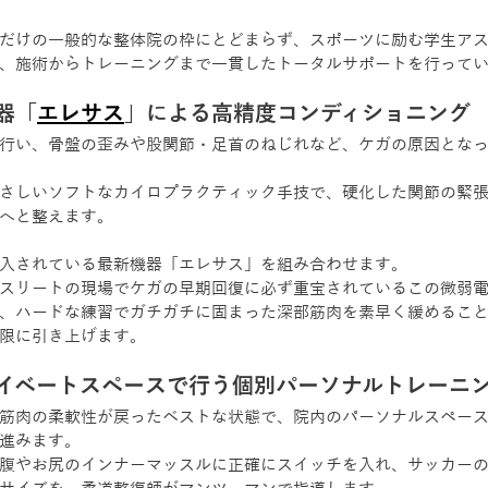
だけの一般的な整体院の枠にとどまらず、スポーツに励む学生ア
、施術からトレーニングまで一貫したトータルサポートを行って
器「
エレサス
」による高精度コンディショニング
行い、骨盤の歪みや股関節・足首のねじれなど、ケガの原因とな
さしいソフトなカイロプラクティック手技で、硬化した関節の緊
へと整えます。 
入されている最新機器「エレサス」を組み合わせます。
スリートの現場でケガの早期回復に必ず重宝されているこの微弱
、ハードな練習でガチガチに固まった深部筋肉を素早く緩めるこ
限に引き上げます。
イベートスペースで行う個別パーソナルトレーニ
筋肉の柔軟性が戻ったベストな状態で、院内のパーソナルスペー
進みます。 
腹やお尻のインナーマッスルに正確にスイッチを入れ、サッカー