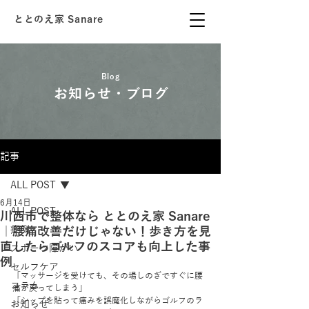
ととのえ家 Sanare
Blog
お知らせ・ブログ
記事
ALL POST
6月14日
ALL POST
川西市で整体なら ととのえ家 Sanare
｜腰痛改善だけじゃない！歩き方を見
症例
直したらゴルフのスコアも向上した事
スポーツ障がい
例
セルフケア
「マッサージを受けても、その場しのぎですぐに腰
コラム
痛が戻ってしまう」
「シップを貼って痛みを誤魔化しながらゴルフのラ
お知らせ