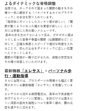
よるダイナミックな骨格調整
当院では、ロックされて固まった関節の動きをその
場で一気に解放する「バキバキするカイロプラクテ
ィック」の手法を取り入れています。
「施術後にガツンとしたスッキリ感が欲しい」「関
節が動くようになった確かな実感が欲しい」という
方には非常に人気の高いメニューです。
 長年の歩き方のクセによって歪み、ガチガチに固ま
ってしまった背骨や骨盤の関節（仙腸関節など）に
対して、正確な角度とスピードで適切な刺激を入れ
ることで、歪んだ土台をダイナミックに正しい位置
へとリセットします。
関節の可動域が一瞬で広がるため、姿勢の安定性を
その場で体感していただけます。
最新機器
「エレサス」
×
パーソナル歩
行・運動指導
さらに当院では、プロスポーツの現場でも幅広く愛
用されている最新機器「エレサス」を完備していま
す。
エレサスから流れる微弱電流は、長年の不良姿勢や
歩行クセでパンパンに緊張し、手技だけでは届きに
くい深部の筋肉を細胞レベルで素早く緩め、腰の炎
症を速やかに沈めます。