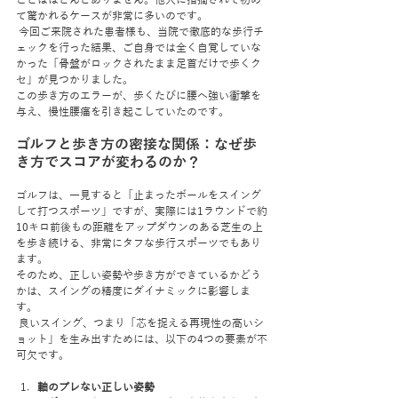
ことはほとんどありません。他人に指摘されて初め
て驚かれるケースが非常に多いのです。
 今回ご来院された患者様も、当院で徹底的な歩行チ
ェックを行った結果、ご自身では全く自覚していな
かった「骨盤がロックされたまま足首だけで歩くク
セ」が見つかりました。
この歩き方のエラーが、歩くたびに腰へ強い衝撃を
与え、慢性腰痛を引き起こしていたのです。
ゴルフと歩き方の密接な関係：なぜ歩
き方でスコアが変わるのか？
ゴルフは、一見すると「止まったボールをスイング
して打つスポーツ」ですが、実際には1ラウンドで約
10キロ前後もの距離をアップダウンのある芝生の上
を歩き続ける、非常にタフな歩行スポーツでもあり
ます。
そのため、正しい姿勢や歩き方ができているかどう
かは、スイングの精度にダイナミックに影響しま
す。
 良いスイング、つまり「芯を捉える再現性の高いシ
ョット」を生み出すためには、以下の4つの要素が不
可欠です。
軸のブレない正しい姿勢