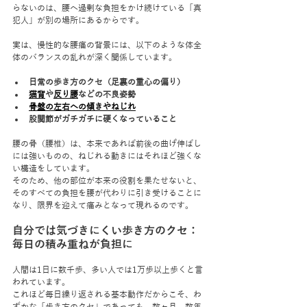
らないのは、腰へ過剰な負担をかけ続けている「真
犯人」が別の場所にあるからです。
実は、慢性的な腰痛の背景には、以下のような体全
体のバランスの乱れが深く関係しています。
日常の歩き方のクセ（足裏の重心の偏り）
猫背
や
反り腰
などの不良姿勢
骨盤の左右への傾きやねじれ
股関節がガチガチに硬くなっていること
腰の骨（腰椎）は、本来であれば前後の曲げ伸ばし
には強いものの、ねじれる動きにはそれほど強くな
い構造をしています。
そのため、他の部位が本来の役割を果たせないと、
そのすべての負担を腰が代わりに引き受けることに
なり、限界を迎えて痛みとなって現れるのです。
自分では気づきにくい歩き方のクセ：
毎日の積み重ねが負担に
人間は1日に数千歩、多い人では1万歩以上歩くと言
われています。
これほど毎日繰り返される基本動作だからこそ、わ