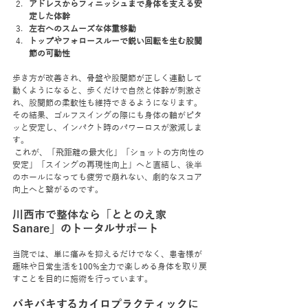
アドレスからフィニッシュまで身体を支える安
定した体幹
左右へのスムーズな体重移動
トップやフォロースルーで鋭い回転を生む股関
節の可動性
歩き方が改善され、骨盤や股関節が正しく連動して
動くようになると、歩くだけで自然と体幹が刺激さ
れ、股関節の柔軟性も維持できるようになります。
その結果、ゴルフスイングの際にも身体の軸がピタ
ッと安定し、インパクト時のパワーロスが激減しま
す。
 これが、「飛距離の最大化」「ショットの方向性の
安定」「スイングの再現性向上」へと直結し、後半
のホールになっても疲労で崩れない、劇的なスコア
向上へと繋がるのです。
川西市で整体なら「ととのえ家 
Sanare」のトータルサポート
当院では、単に痛みを抑えるだけでなく、患者様が
趣味や日常生活を100%全力で楽しめる身体を取り戻
すことを目的に施術を行っています。
バキバキするカイロプラクティックに