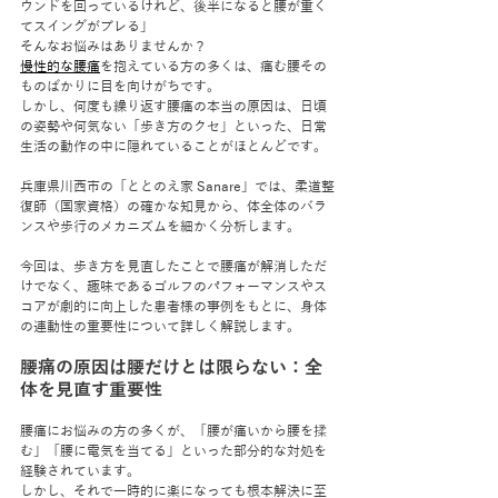
ウンドを回っているけれど、後半になると腰が重く
てスイングがブレる」
そんなお悩みはありませんか？
慢性的な腰痛
を抱えている方の多くは、痛む腰その
ものばかりに目を向けがちです。
しかし、何度も繰り返す腰痛の本当の原因は、日頃
の姿勢や何気ない「歩き方のクセ」といった、日常
生活の動作の中に隠れていることがほとんどです。
兵庫県川西市の「ととのえ家 Sanare」では、柔道整
復師（国家資格）の確かな知見から、体全体のバラ
ンスや歩行のメカニズムを細かく分析します。
今回は、歩き方を見直したことで腰痛が解消しただ
けでなく、趣味であるゴルフのパフォーマンスやス
コアが劇的に向上した患者様の事例をもとに、身体
の連動性の重要性について詳しく解説します。
腰痛の原因は腰だけとは限らない：全
体を見直す重要性
腰痛にお悩みの方の多くが、「腰が痛いから腰を揉
む」「腰に電気を当てる」といった部分的な対処を
経験されています。
しかし、それで一時的に楽になっても根本解決に至