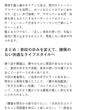
骨格を整え痛みをケアした後は、院内のトレーニン
グスペースを活用し、お一人おひとりのクセに合わ
せた「正しい歩行指導」や、サボっているお尻・体
幹を使えるようにするオーダーメイドのストレッ
チ・トレーニング方法をマンツーマンで丁寧にレク
チャーします。
整えるだけでなく、「正しい身体の使い方」を脳と
筋肉に覚え込ませるからこそ、再発しない身体が作
られます。
まとめ：普段の歩みを変えて、腰痛の
ない快適なライフスタイルへ
繰り返す腰痛は、腰そのものに原因があるのではな
く、普段の歩き方や姿勢、身体の使い方の偏りから
生じているケースが多々あります。
今回の患者様も、ご自身の歩行エラーと向き合い、
根本から骨格を整えたことで、「腰の負担軽減」
「歩き方の美しい改善」「ゴルフのスコア向上」と
いう、人生がより豊かになる最高の嬉しい変化を手
に入れられました。
「腰痛を根本から断ち切りたい」「大好きなゴルフ
をもっと飛距離を伸ばして楽しみたい」「一度自分