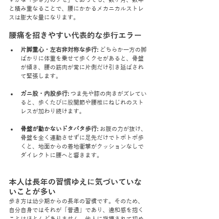
ずかな「歩き方のクセ」であっても、数ヶ月、数年
と積み重なることで、腰にかかるメカニカルストレ
スは膨大な量になります。
腰痛を招きやすい代表的な歩行エラー
片脚重心・左右非対称な歩行:
 どちらか一方の脚
ばかりに体重を乗せて歩くクセがあると、骨盤
が傾き、腰の筋肉が常に片側だけ引き延ばされ
て緊張します。
ガニ股・内股歩行:
 つま先や膝の向きがズレてい
ると、歩くたびに股関節や腰椎にねじれのスト
レスが加わり続けます。
骨盤が動かないドタバタ歩行:
 お腹の力が抜け、
骨盤を全く連動させずに足先だけでトボトボ歩
くと、地面からの着地衝撃がクッションなしで
ダイレクトに腰へと響きます。
本人は長年の習慣ゆえに気づいていな
いことが多い
歩き方は幼少期からの長年の習慣です。そのため、
自分自身ではそれが「普通」であり、違和感を抱く