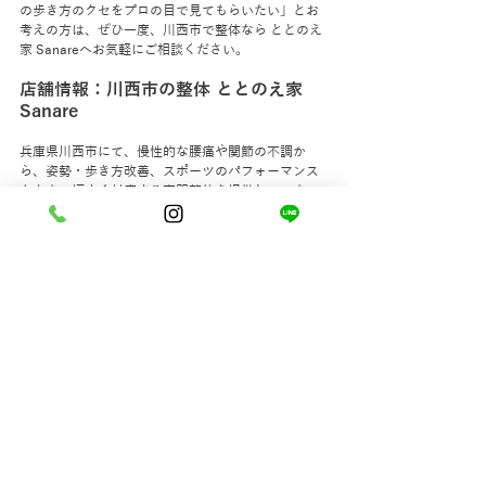
の歩き方のクセをプロの目で見てもらいたい」とお
考えの方は、ぜひ一度、川西市で整体なら ととのえ
家 Sanareへお気軽にご相談ください。
店舗情報：川西市の整体 ととのえ家 
Sanare
兵庫県川西市にて、慢性的な腰痛や関節の不調か
ら、姿勢・歩き方改善、スポーツのパフォーマンス
向上まで幅広く対応する専門整体を提供していま
す。
吉田は柔道整復師（国家資格）としての専門知識を
持ち、骨盤や背骨の動きを一気に整える「バキバキ
するカイロプラクティック」の確かな手技を得意と
しています。
川西市で希少な最新機器「エレサス」を用いた筋肉
の深部スピードケアと、理想の動きを定着させる個
別のパーソナルトレーニング・歩行指導を掛け合わ
せた独自のコンディショニングメソッドが特徴で
す。
完全予約制の完全プライベート空間ですので、周り
の目を気にせずご自身の身体とじっくり向き合って
いただけます。
キセラ川西より徒歩1分。あなたが本来持っている、