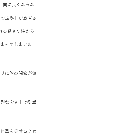
一向に良くならな
身の歪み」が放置さ
れる動きや横から
集まってしまいま
わりに膝の関節が無
強烈な突き上げ衝撃
に体重を乗せるクセ