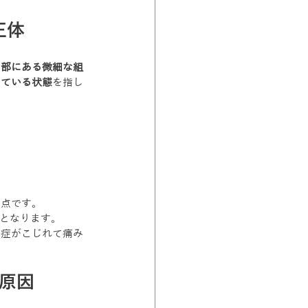
正体
内部にある微細な組
している状態
を指し
う点です。
欠となります。
炎症がこじれて痛み
原因