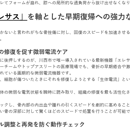
レてフォームが崩れ、膝への局所的な過負荷から抜け出せなくな
レサス」
を軸とした早期復帰への強力
かないと言われがちな骨挫傷に対し、回復のスピードを加速させ
。
の修復を促す微弱電流ケア
に後押しするのが、川西市で唯一導入されている最新機器「エレ
ーチームやトップアスリートの医療現場でも、骨折の早期癒合や
れている画期的な微弱電流機器です。 
、細胞が傷ついたときにそれを修復しようとする「生体電流」と
体の微弱な電気状態を瞬時に読み取り、組織の修復を最も活性化
ックし、骨内部の内出血や腫れの引くスピードを劇的に高めるこ
い骨の深部に対して驚くほどのスピードで処置を行うことが可能
ル調整と再発を防ぐ動作チェック