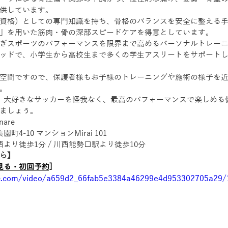
供しています。
資格）としての専門知識を持ち、骨格のバランスを安全に整える
」を用いた筋肉・骨の深部スピードケアを得意としています。
ぎスポーツのパフォーマンスを限界まで高めるパーソナルトレー
ッドで、小学生から高校生まで多くの学生アスリートをサポート
空間ですので、保護者様もお子様のトレーニングや施術の様子を
。
。大好きなサッカーを怪我なく、最高のパフォーマンスで楽しめる
ましょう。
are
町4-10 マンションMirai 101
西より徒歩1分 / 川西能勢口駅より徒歩10分
ら】
見る・初回予約]
tic.com/video/a659d2_66fab5e3384a46299e4d953302705a29/