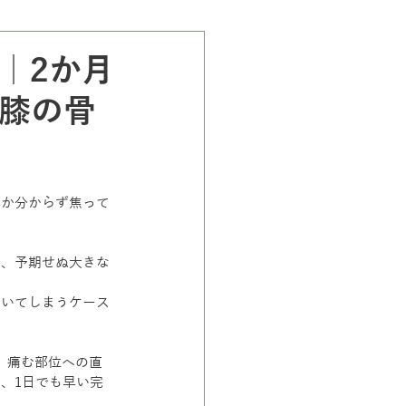
e｜2か月
膝の骨
のか分からず焦って
め、予期せぬ大きな
引いてしまうケース
と、痛む部位への直
、1日でも早い完