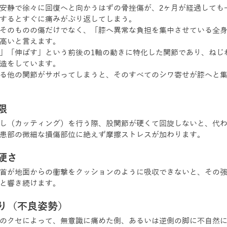
安静で徐々に回復へと向かうはずの骨挫傷が、2ヶ月が経過しても
するとすぐに痛みがぶり返してしまう。
そのものの傷だけでなく、「膝へ異常な負担を集中させている全
高いと言えます。
」「伸ばす」という前後の1軸の動きに特化した関節であり、ねじ
造をしています。
る他の関節がサボってしまうと、そのすべてのシワ寄せが膝へと
限
し（カッティング）を行う際、股関節が硬くて回旋しないと、代
患部の微細な損傷部位に絶えず摩擦ストレスが加わります。
硬さ
首が地面からの衝撃をクッションのように吸収できないと、その
と響き続けます。
り（不良姿勢）
のクセによって、無意識に痛めた側、あるいは逆側の脚に不自然