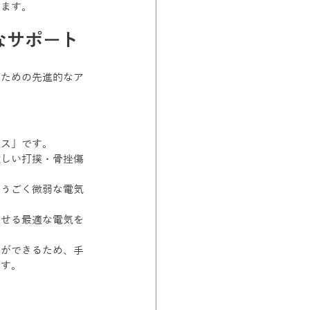
ります。
なサポート
るための先進的なア
サス」です。
激しい打撲・骨挫傷
いうごく微弱な電気
させる最適な電気を
とができるため、手
です。