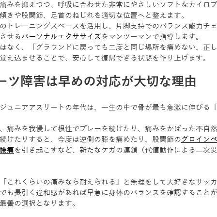
痛みを抑えつつ、呼吸に合わせた非常にやさしいソフトなカイロ
傾きや股関節、足首のねじれを適切な位置へと整えます。 
のトレーニングスペースを活用し、片脚支持でのバランス能力チ
させる
パーソナルエクササイズ
をマンツーマンで指導します。
はなく、「グラウンドに戻っても二度と同じ場所を痛めない、正
覚え込ませることで、安心して復帰できる状態を作り上げます。
ーツ障害は早めの対応が大切な理由
ジュニアアスリートの年代は、一生の中で骨が最も急激に伸びる
、痛みを我慢して根性でプレーを続けたり、痛みをかばった不自
続けたりすると、今度は逆側の膝を痛めたり、股関節の
グロイン
腰痛
を引き起こすなど、新たなケガの連鎖（代償動作による二次
「これくらいの痛みなら耐えられる」と無理をして大好きなサッ
でも長引く違和感があれば早急に身体のバランスを確認すること
最善の選択となります。