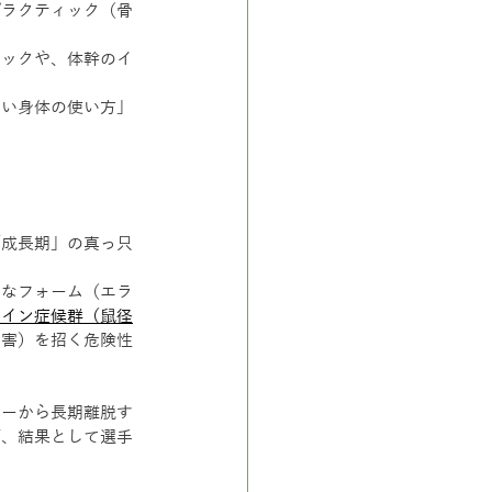
プラクティック（骨
ェックや、体幹のイ
しい身体の使い方」
「成長期」の真っ只
然なフォーム（エラ
ペイン症候群（鼠径
災害）を招く危険性
カーから長期離脱す
が、結果として選手