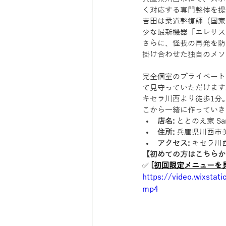
く対応する専門整体を提
吉田は柔道整復師（国家
少な最新機器「エレサス
さらに、怪我の再発を防
掛け合わせた独自のメソ
完全個室のプライベート
て見守っていただけます
キセラ川西より徒歩1分
こから一緒に作っていき
店名:
 ととのえ家 San
住所:
 兵庫県川西市美園
アクセス:
 キセラ川
【初めての方はこちらか
✅ 
[初回限定メニューを
https://video.wixsta
mp4