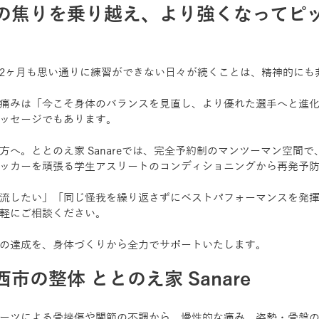
の焦りを乗り越え、より強くなってピ
2ヶ月も思い通りに練習ができない日々が続くことは、精神的にも
痛みは「今こそ身体のバランスを見直し、より優れた選手へと進
ッセージでもあります。
方へ。ととのえ家 Sanareでは、完全予約制のマンツーマン空間
ッカーを頑張る学生アスリートのコンディショニングから再発予
流したい」「同じ怪我を繰り返さずにベストパフォーマンスを発
軽にご相談ください。
の達成を、身体づくりから全力でサポートいたします。
市の整体 ととのえ家 Sanare
ーツによる骨挫傷や関節の不調から、慢性的な痛み、姿勢・骨盤