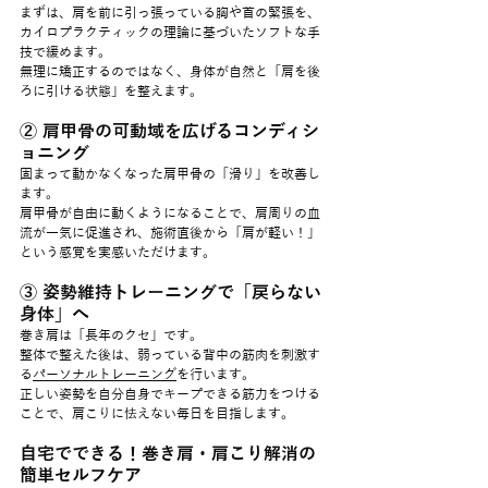
まずは、肩を前に引っ張っている胸や首の緊張を、
カイロプラクティックの理論に基づいたソフトな手
技で緩めます。
無理に矯正するのではなく、身体が自然と「肩を後
ろに引ける状態」を整えます。
② 肩甲骨の可動域を広げるコンディシ
ョニング
固まって動かなくなった肩甲骨の「滑り」を改善し
ます。
肩甲骨が自由に動くようになることで、肩周りの血
流が一気に促進され、施術直後から「肩が軽い！」
という感覚を実感いただけます。
③ 姿勢維持トレーニングで「戻らない
身体」へ
巻き肩は「長年のクセ」です。
整体で整えた後は、弱っている背中の筋肉を刺激す
る
パーソナルトレーニング
を行います。
正しい姿勢を自分自身でキープできる筋力をつける
ことで、肩こりに怯えない毎日を目指します。
自宅でできる！巻き肩・肩こり解消の
簡単セルフケア