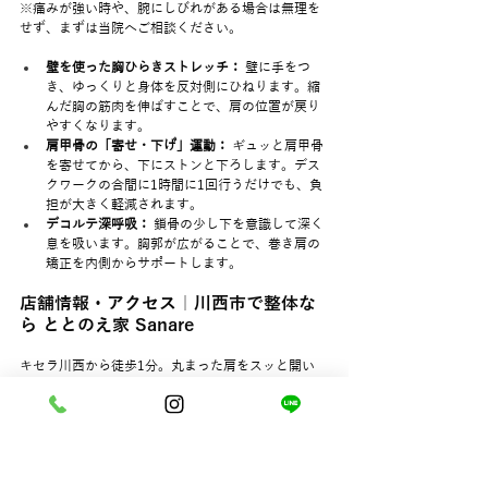
※痛みが強い時や、腕にしびれがある場合は無理を
せず、まずは当院へご相談ください。
壁を使った胸ひらきストレッチ：
 壁に手をつ
き、ゆっくりと身体を反対側にひねります。縮
んだ胸の筋肉を伸ばすことで、肩の位置が戻り
やすくなります。
肩甲骨の「寄せ・下げ」運動：
 ギュッと肩甲骨
を寄せてから、下にストンと下ろします。デス
クワークの合間に1時間に1回行うだけでも、負
担が大きく軽減されます。
デコルテ深呼吸：
 鎖骨の少し下を意識して深く
息を吸います。胸郭が広がることで、巻き肩の
矯正を内側からサポートします。
店舗情報・アクセス｜川西市で整体な
ら ととのえ家 Sanare
キセラ川西から徒歩1分。丸まった肩をスッと開い
て、スッキリと軽い毎日を取り戻しませんか？
店名：
 ととのえ家 Sanare（サナーレ）
住所：
 兵庫県川西市美園町4－10 マンション
Mirai 101
アクセス：
 キセラ川西より徒歩1分 / 川西能勢
口駅より徒歩10分