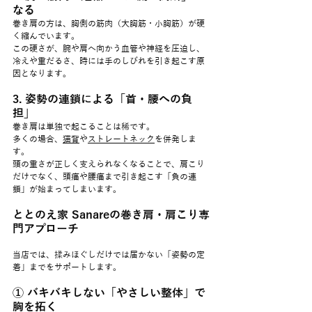
なる
巻き肩の方は、胸側の筋肉（大胸筋・小胸筋）が硬
く縮んでいます。
この硬さが、腕や肩へ向かう血管や神経を圧迫し、
冷えや重だるさ、時には手のしびれを引き起こす原
因となります。
3. 姿勢の連鎖による「首・腰への負
担」
巻き肩は単独で起こることは稀です。
多くの場合、
猫背
や
ストレートネック
を併発しま
す。
頭の重さが正しく支えられなくなることで、肩こり
だけでなく、頭痛や腰痛まで引き起こす「負の連
鎖」が始まってしまいます。
ととのえ家 Sanareの巻き肩・肩こり専
門アプローチ
当店では、揉みほぐしだけでは届かない「姿勢の定
着」までをサポートします。
① バキバキしない「やさしい整体」で
胸を拓く