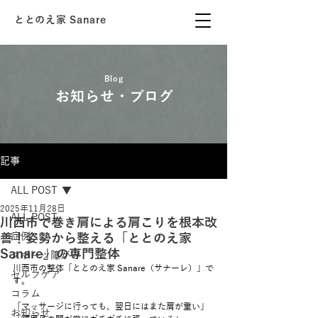
ととのえ家 Sanare
Blog
お知らせ・ブログ
記事
ALL POST
2025年11月28日
ALL POST
川西市で巻き肩による肩こりを根本改
善！姿勢から整える「ととのえ家
症例
Sanare」の専門整体
スポーツ障がい
川西市の整体「ととのえ家 Sanare（サナーレ）」で
セルフケア
す。
コラム
「マッサージに行っても、翌日にはまた肩が重い」
お知らせ