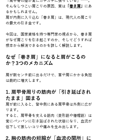
「肩甲骨の間が常にガチガチに張っている」……。
そんなしつこい肩こりの原因、実は
「
巻き肩
」
にあ
るかもしれません。
肩が内側に入り込む「巻き肩」は、現代人の肩こり
の最大の引き金です。
今回は、国家資格を持つ専門家の視点から、巻き肩
がなぜ肩こりを引き起こすのか、そしてどうすれば
根本から解消できるのかを詳しく解説します。
なぜ「巻き肩」になると肩がこるの
か？3つのメカニズム
肩が数センチ前に出るだけで、首や肩にかかる負担
は劇的に増大します。
1. 肩甲骨周りの筋肉が「引き延ばされ
たまま」固まる
肩が前に入ると、背中側にある肩甲骨は外側に広が
ります。
すると、肩甲骨を支える筋肉（菱形筋や僧帽筋）は
常にパンパンに引き延ばされた状態になり、血流が
低下して激しいコリや痛みを生み出します。
2. 胸の筋肉の短縮が「血流の関所」に