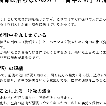
猫背は治らないのか？「背中だけ」が
う」として無理に胸を張りますが、これではすぐに疲れて元に戻
る「真犯人」が背中以外に隠れているからです。
が背中を丸ませている
後ろに倒れる（後傾する）と、バランスを取るために背中の骨（
す。
が傾いたまま背筋だけを伸ばそうとするのは、傾いた土台の上に
非常に無理があるのです。
胸筋）の短縮
作で、前側の筋肉が硬く縮むと、肩を前方へ強力に引っ張り込みま
ある限り、背中の筋肉をいくら意識しても、猫背の連鎖を止める
ることによる「呼吸の浅さ」
まわり）が押し潰され、呼吸が浅くなります。
乱れ、全身の筋肉が緊張しやすくなるため、さらに姿勢を保持す