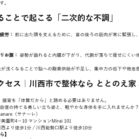
す。
ることで起こる「二次的な不調」
疲労：
 前に出た頭を支えるために、首の後ろの筋肉が常に緊張し
りお腹：
 姿勢が崩れると内臓が下がり、代謝が落ちて痩せにくい
吸が浅くなることで脳への酸素供給が不足し、集中力の低下や倦怠
セス｜川西市で整体なら ととのえ家 Sa
。猫背を「体質だから」と諦める必要はありません。
自信の持てる美しい立ち姿と、軽やかな身体を手に入れませんか
Sanare（サナーレ）
園町4－10 マンションMirai 101
川西より徒歩1分 / 川西能勢口駅より徒歩10分
ら】