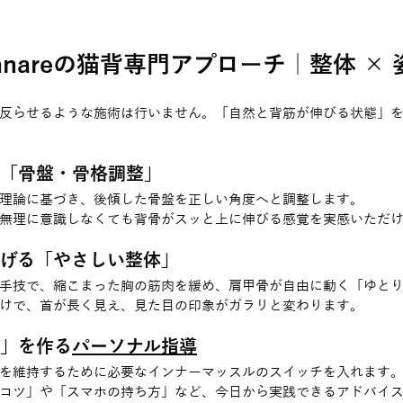
Sanareの猫背専門アプローチ｜整体 ×
反らせるような施術は行いません。「自然と背筋が伸びる状態」
す「骨盤・骨格調整」
理論に基づき、後傾した骨盤を正しい角度へと調整します。
無理に意識しなくても背骨がスッと上に伸びる感覚を実感いただ
広げる「やさしい整体」
手技で、縮こまった胸の筋肉を緩め、肩甲骨が自由に動く「ゆと
けで、首が長く見え、見た目の印象がガラリと変わります。
体」を作る
パーソナル指導
を維持するために必要なインナーマッスルのスイッチを入れます
コツ」や「スマホの持ち方」など、今日から実践できるアドバイ