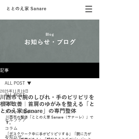
ととのえ家 Sanare
Blog
お知らせ・ブログ
記事
ALL POST
2025年11月19日
ALL POST
川西市で腕のしびれ・手のピリピリを
根本改善｜首肩のゆがみを整える「と
症例
とのえ家 Sanare」の専門整体
スポーツ障がい
川西市の整体「ととのえ家 Sanare（サナーレ）」で
セルフケア
す。
コラム
「デスクワーク中に手がピリピリする」「腕に力が
お知らせ