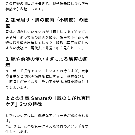
この神経の出口が圧迫され、腕や指先にしびれや違
和感を引き起こします。
2. 鎖骨周り・胸の筋肉（小胸筋）の硬
直
意外と知られていないのが「胸」による圧迫です。
巻き肩
によって胸の筋肉が縮み、鎖骨の下にある神
経の通り道を圧迫してしまう「胸郭出口症候群」の
ような状態は、現代人に非常に多く見られます。
3. 腕や前腕の使いすぎによる筋膜の癒
着
キーボード操作やスマートフォンの持ちすぎ、家事
や育児などで腕の筋肉を酷使すると、筋肉を包む
「筋膜」が硬くなり、その下を通る神経を締め付け
てしまいます。
ととのえ家 Sanareの「腕のしびれ専門
ケア」3つの特徴
しびれのケアには、繊細なアプローチが求められま
す。
当店では、安全を第一に考えた独自のメソッドを提
供しています。