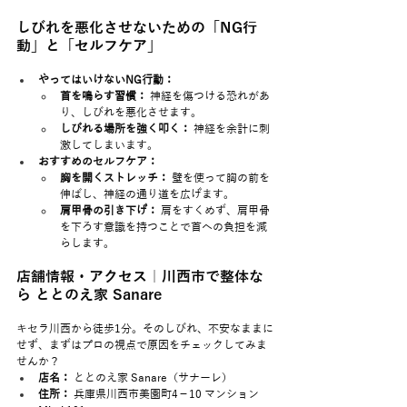
しびれを悪化させないための「NG行
動」と「セルフケア」
やってはいけないNG行動：
首を鳴らす習慣：
 神経を傷つける恐れがあ
り、しびれを悪化させます。
しびれる場所を強く叩く：
 神経を余計に刺
激してしまいます。
おすすめのセルフケア：
胸を開くストレッチ：
 壁を使って胸の前を
伸ばし、神経の通り道を広げます。
肩甲骨の引き下げ：
 肩をすくめず、肩甲骨
を下ろす意識を持つことで首への負担を減
らします。
店舗情報・アクセス｜川西市で整体な
ら ととのえ家 Sanare
キセラ川西から徒歩1分。そのしびれ、不安なままに
せず、まずはプロの視点で原因をチェックしてみま
せんか？
店名：
 ととのえ家 Sanare（サナーレ）
住所：
 兵庫県川西市美園町4－10 マンション