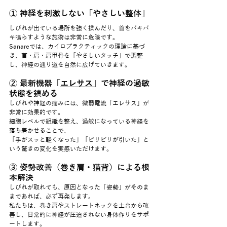
① 神経を刺激しない「やさしい整体」
しびれが出ている場所を強く揉んだり、首をバキバ
キ鳴らすような施術は非常に危険です。
Sanareでは、カイロプラクティックの理論に基づ
き、首・肩・肩甲骨を「やさしいタッチ」で調整
し、神経の通り道を自然に広げていきます。
② 最新機器「
エレサス
」で神経の過敏
状態を鎮める
しびれや神経の痛みには、微弱電流「エレサス」が
非常に効果的です。
細胞レベルで組織を整え、過敏になっている神経を
落ち着かせることで、
「手がスッと軽くなった」「ピリピリが引いた」と
いう驚きの変化を実感いただけます。
③ 姿勢改善（
巻き肩
・
猫背
）による根
本解決
しびれが取れても、原因となった「姿勢」がそのま
まであれば、必ず再発します。
私たちは、巻き肩やストレートネックを土台から改
善し、日常的に神経が圧迫されない身体作りをサポ
ートします。