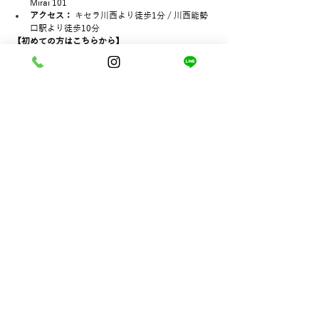
Mirai 101
アクセス：
 キセラ川西より徒歩1分 / 川西能勢
口駅より徒歩10分
【初めての方はこちらから】
✅ 
[
初回限定メニューを見る・初回予約
]
https://video.wixstatic.com/video/a659d2_
50e026fcd17a42fd87d8ce805c7eef7d/1080
p/mp4/file.mp4
あわせて読みたい
川西市で指のしびれを根本改善！首肩のゆが
みを整える「ととのえ家 Sanare」の専門整体
川西市で指のしびれを根本改善！女性に多い
原因を姿勢から整える「ととのえ家 Sanare」
腕は上がるのに肩がスッキリしないのはな
ぜ？女性に多い「肩の違和感」を根本改善｜
川西市 ととのえ家 Sanare