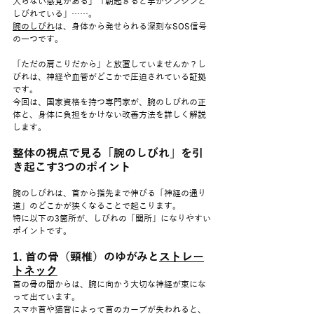
入らない感覚がある」「朝起きると手がジンジンと
しびれている」……。
腕のしびれ
は、身体から発せられる深刻なSOS信号
の一つです。
「ただの肩こりだから」と放置していませんか？し
びれは、神経や血管がどこかで圧迫されている証拠
です。
今回は、国家資格を持つ専門家が、腕のしびれの正
体と、身体に負担をかけない改善方法を詳しく解説
します。
整体の視点で見る「腕のしびれ」を引
き起こす3つのポイント
腕のしびれは、首から指先まで伸びる「神経の通り
道」のどこかが狭くなることで起こります。
特に以下の3箇所が、しびれの「関所」になりやすい
ポイントです。
1. 首の骨（頸椎）のゆがみと
ストレー
トネック
首の骨の間からは、腕に向かう大切な神経が束にな
って出ています。
スマホ首や猫背によって首のカーブが失われると、