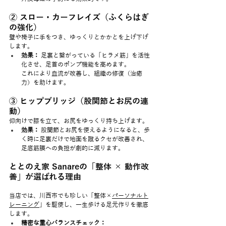
② スロー・カーフレイズ（ふくらはぎ
の強化）
壁や椅子に手をつき、ゆっくりとかかとを上げ下げ
します。
効果：
 足裏と繋がっている「ヒラメ筋」を活性
化させ、足首のポンプ機能を高めます。
これにより血流が改善し、組織の修復（治癒
力）を助けます。
③ ヒップブリッジ（股関節とお尻の連
動）
仰向けで膝を立て、お尻をゆっくり持ち上げます。
効果：
 股関節とお尻を使えるようになると、歩
く時に足裏だけで地面を蹴るクセが改善され、
足底筋膜への負担が劇的に減ります。
ととのえ家 Sanareの「整体 × 動作改
善」が選ばれる理由
当店では、川西市でも珍しい「整体×
パーソナルト
レーニング
」を駆使し、一生歩ける足元作りを徹底
します。
精密な重心バランスチェック：