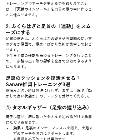
トレーニングでアーチを支える力を取り戻すこと
は、
「天然のインソール」
を自分の足の中に作るこ
とに他なりません。
2. ふくらはぎと足首の「連動」をスム
ーズにする
足裏の痛みは、ふくらはぎの硬さや股関節の使い方
のクセが原因で、足裏にばかり負担が集中して起こ
ります。
下半身全体の連動を高めるトレーニングを行うこと
で、一歩踏み出す際の衝撃を全身で分散できるよう
になります。
足裏のクッションを復活させる！
Sanare推奨トレーニング3選
※痛みが強い時は無理に行わず、まずは当院で「動
かして良い状態か」のチェックを受けてください。
① タオルギャザー（足指の握り込み）
椅子に座り、床に敷いたタオルを足の指だけで手前
にたぐり寄せます。
効果：
 足裏のインナーマッスルを鍛え、土踏ま
ずのアーチを強力にサポートします。
外反母趾の予防にも効果的です。