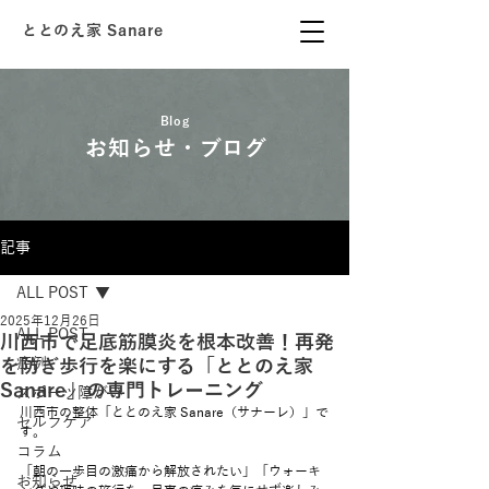
ととのえ家 Sanare
Blog
お知らせ・ブログ
記事
ALL POST
2025年12月26日
ALL POST
川西市で足底筋膜炎を根本改善！再発
を防ぎ歩行を楽にする「ととのえ家
症例
Sanare」の専門トレーニング
スポーツ障がい
川西市の整体「ととのえ家 Sanare（サナーレ）」で
セルフケア
す。
コラム
「朝の一歩目の激痛から解放されたい」「ウォーキ
お知らせ