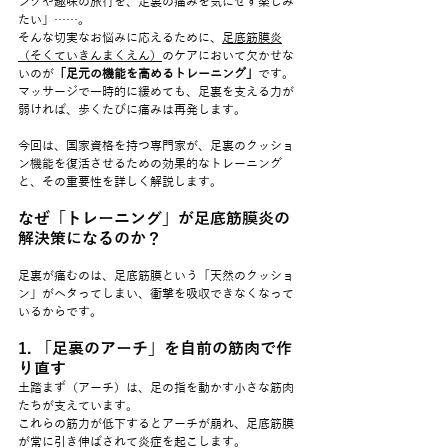
ングや趣味の旅行を、足裏の痛みを気にせず楽しみ
たい」……。
そんな切実なお悩みに応えるために、
足底筋膜炎
（そくていきんまくえん）
のケアにおいて欠かせな
いのが
「足元の機能を高めるトレーニング」
です。
マッサージで一時的に緩めても、足裏を支える力が
弱ければ、歩くたびに痛みは再発します。
今回は、国家資格を持つ専門家が、足裏のクッショ
ン機能を復活させるための効果的なトレーニング
と、その重要性を詳しく解説します。
なぜ「トレーニング」が足底筋膜炎の
解決策になるのか？
足裏が痛むのは、足底筋膜という「天然のクッショ
ン」がヘタってしまい、衝撃を吸収できなくなって
いるからです。
1. 「足裏のアーチ」を自前の筋肉で作
り直す
土踏まず（アーチ）は、足の指を動かす小さな筋肉
たちが支えています。
これらの筋力が低下するとアーチが崩れ、足底筋膜
が常に引き伸ばされて炎症を起こします。