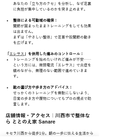
あなたの「立ち方のクセ」を分析し、なぜ足裏
に負担が集中しているのかを突き止めます。
整体による可動域の確保：
関節が固まったままトレーニングをしても効果
は出ません。
まずは「やさしい整体」で足首や股関節の動き
を広げます。
「
エレサス
」を併用した痛みのコントロール：
トレーニングを始めたいけれど痛みが不安……
という方には、微弱電流「エレサス」で炎症を
鎮めながら、無理のない範囲で進めていきま
す。
靴の選び方や歩き方のアドバイス：
せっかくのトレーニングを無駄にしないよう、
日常の歩き方や履物についてもプロの視点で助
言します。
店舗情報・アクセス｜川西市で整体な
ら ととのえ家 Sanare
キセラ川西から徒歩1分。朝の一歩に怯える生活から